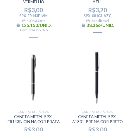
VERMELHO
AZUL
R$
3,00
R$
3,20
SPX-ER143B-VM
SPX-08103-AZC
Ø 1400 × 330 cm
Ø Não aplicável
125.150/UNID.
38.366/UNID.
+ em: 11/08/2026
CANETAS METÁLICAS
CANETAS METÁLICAS
CANETA METAL SPX-
CANETA METAL SPX-
ER143B-CIN NA COR PRATA
A1801-PRE NA COR PRETO
R$
3,00
R$
3,00