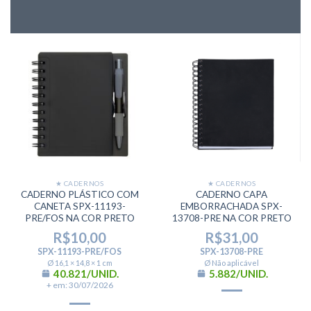
★ CADERNOS
★ CADERNOS
CADERNO PLÁSTICO COM
CADERNO CAPA
CANETA SPX-11193-
EMBORRACHADA SPX-
PRE/FOS NA COR PRETO
13708-PRE NA COR PRETO
R$
10,00
R$
31,00
SPX-11193-PRE/FOS
SPX-13708-PRE
Ø 16,1 × 14,8 × 1 cm
Ø Não aplicável
40.821/UNID.
5.882/UNID.
+ em: 30/07/2026