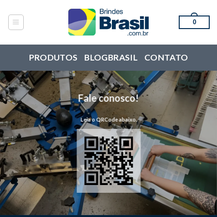
Skip
to
0
content
PRODUTOS
BLOGBRASIL
CONTATO
Fale conosco!
Leia o QRCode abaixo.