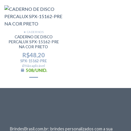
★ CADERNOS
CADERNO DE DISCO
PERCALUX SPX-15162-PRE
NA COR PRETO
R$
48,20
SPX-15162-PRE
Ø Não aplicável
508/UNID.
BrindesBrasil.com.br: brindes personalizados com a sua