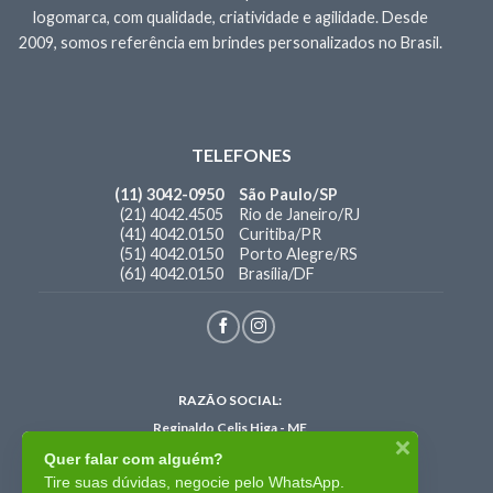
logomarca, com qualidade, criatividade e agilidade. Desde
2009, somos referência em brindes personalizados no Brasil.
TELEFONES
(11) 3042-0950
São Paulo/SP
(21) 4042.4505
Rio de Janeiro/RJ
(41) 4042.0150
Curitiba/PR
(51) 4042.0150
Porto Alegre/RS
(61) 4042.0150
Brasília/DF
RAZÃO SOCIAL:
Reginaldo Celis Higa - ME
CNPJ:
35.609.069/0001-00
Quer falar com alguém?
I.E: 396.138.084.116
Tire suas dúvidas, negocie pelo WhatsApp.
Site: www.brindes
brasil
.com.br