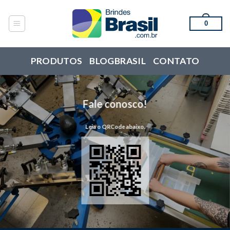
Skip
to
0
content
PRODUTOS
BLOGBRASIL
CONTATO
Fale conosco!
Leia o QRCode abaixo.