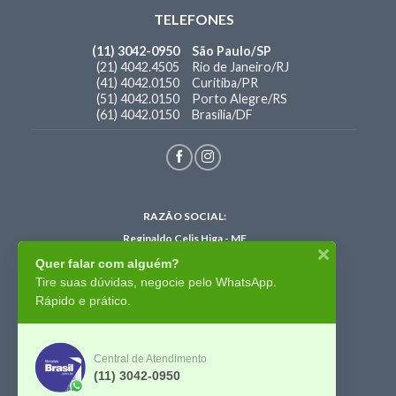
TELEFONES
(11) 3042-0950
São Paulo/SP
(21) 4042.4505
Rio de Janeiro/RJ
(41) 4042.0150
Curitiba/PR
(51) 4042.0150
Porto Alegre/RS
(61) 4042.0150
Brasília/DF
RAZÃO SOCIAL:
Reginaldo Celis Higa - ME
CNPJ:
35.609.069/0001-00
Quer falar com alguém?
I.E: 396.138.084.116
Tire suas dúvidas, negocie pelo WhatsApp.
Site: www.brindes
brasil
.com.br
Rápido e prático.
e-mail:
cotacao
de
brindes
@gmail.com
PRODUÇÃO (1):
Travessa Marcolina, 03 - Parque Vitória
Central de Atendimento
CEP
02268-040
- São Paulo - SP
(11) 3042-0950